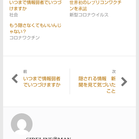
いつまで情報弱者でいつづ
世界初のレプリコンワクチ
けますか
ンを承認
社会
新型コロナウイルス
もう隠さなくてもいいんじ
ゃない？
コロナワクチン
前
次
投
いつまで情報弱者
隠される情報 新
過
次
稿
でいつづけますか
聞を見て気づいた
去
の
こと
の
投
ナ
投
稿:
ビ
稿:
ゲ
ー