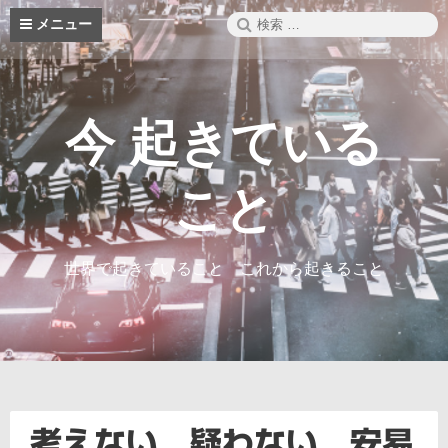
コ
検
メニュー
ン
索:
テ
ン
ツ
へ
今 起きている
ス
キ
ッ
こと
プ
世界で起きていること これから起きること
考えない 疑わない 安易