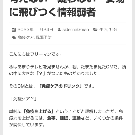
に飛びつく情報弱者
投
2023年11月24日
2023
投
sideline@man
カ
生活
,
社会
稿
年
稿
テ
タ
免疫ケア
,
風邪予防
日:
11
者:
ゴ
グ:
月
リ
24
ー:
こんにちはフリーマンです。
日
私はあまりテレビを見ませんが、朝、たまたま見たCMで、頭
の中に大きな
「？」
がついたものがありました。
そのCMとは、
「免疫ケアのドリンク」
です。
「免疫ケア？」
単純に
「免疫を上げる」
ということだと理解しましたが、免
疫力を上げるには、
食事、睡眠、運動
など、いくつかの条件
が関係しています。