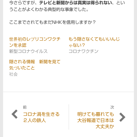
今さらですが、
テレビと新聞からは真実は得られない
、とい
うことがよくわかる典型的な事象でした。
ここまでされてもまだNHKを信用しますか？
世界初のレプリコンワクチ
もう隠さなくてもいいんじ
ンを承認
ゃない？
新型コロナウイルス
コロナワクチン
隠される情報 新聞を見て
気づいたこと
社会
前
次
投
コロナ渦を生きる
明けても暮れても
過
次
稿
２人の鉄人
大谷報道で日本は
去
の
大丈夫か
の
投
ナ
投
稿: