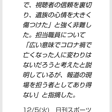
で、視聴者の信頼を裏切
り、遺族の心情を大きく
傷つけた」と強く非難し
た。担当職員について
「広い意味でコロナ禍で
亡くなった人に変わりは
ないだろうと考えたと説
明しているが、報道の現
場を担う者としてあり得
ない」と指摘した。
12/5(火) 日刊スポーツ