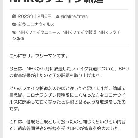
投
2023年12月6日
2023
投
sideline@man
稿
年
稿
カ
新型コロナウイルス
日:
12
者:
テ
タ
NHKフェイクニュース
,
NHKフェイク報道
,
NHKワクチ
月
ゴ
ン報道
グ:
6
リ
日
ー:
こんにちは。フリーマンです。
今日は、NHKが５月に放送したフェイク報道について、BPO
の審査結果が出たのでその話題を取り上げます。
どんなフェイク報道なのかはご存じかと思いますが、簡単に
言えば、コロナワクチン接種後に亡くなった方をコロナウイ
ルスに感染して亡くなったと誤認させるような放送をしたの
です。
これは、他殺を自殺として扱ったのと同じくらいひどい内容
で、遺族等関係者の指摘を受けBPOが審査を始めました。