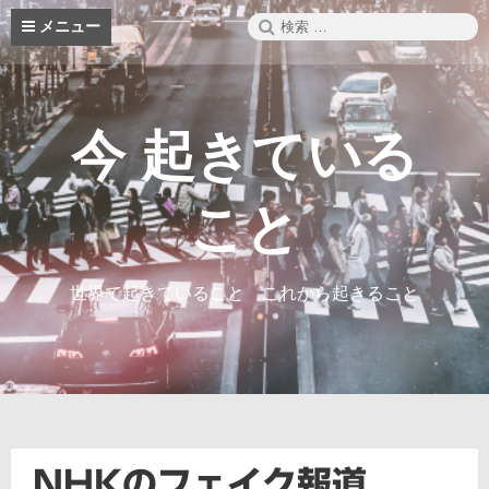
コ
検
メニュー
ン
索:
テ
ン
ツ
へ
今 起きている
ス
キ
ッ
こと
プ
世界で起きていること これから起きること
NHKのフェイク報道